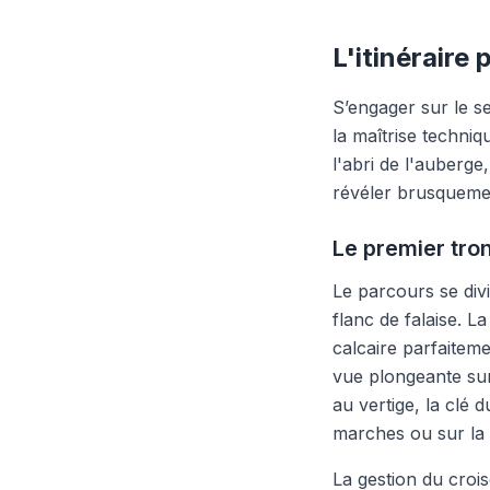
L'itinéraire
S’engager sur le s
la maîtrise techni
l'abri de l'auberg
révéler brusquemen
Le premier tron
Le parcours se div
flanc de falaise. 
calcaire parfaiteme
vue plongeante sur
au vertige, la clé 
marches ou sur la 
La gestion du croi