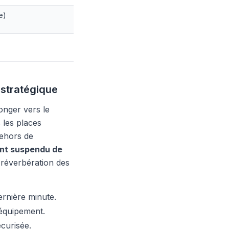
e)
 stratégique
onger vers le
 les places
dehors de
nt suspendu de
 réverbération des
ernière minute.
 équipement.
curisée.