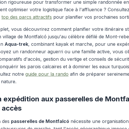
tion rigoureuse pour transformer une simple randonnée en
 optimiser votre logistique face à l'affluence ?
Consultez
e
top des parcs attractifs
pour planifier vos prochaines sortie
let, vous découvrirez comment planifier votre itinéraire s
en village de Montfalcó jusqu'au célèbre défilé de Mont-rebe
on
Aqua-trek
, combinant kayak et marche, pour une expé
oyez un randonneur aguerri ou une famille active, vous ob
omparatifs d'accès, gestion du vertige et conseils de sécurité
nquérir les parois calcaires et à dominer les eaux turquoi
ltez notre
guide pour la rando
afin de préparer sereineme
 nature.
 expédition aux passerelles de Montfa
t accès
n des
passerelles de Montfalcó
nécessite une organisation
s chaussures de marche, tant l'accès géographique impose 