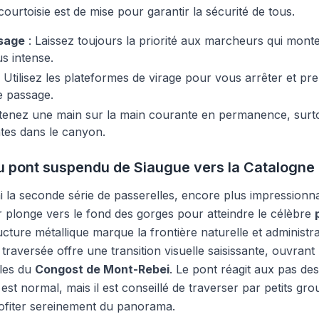
 courtoisie est de mise pour garantir la sécurité de tous.
ssage
: Laissez toujours la priorité aux marcheurs qui monten
s intense.
 Utilisez les plateformes de virage pour vous arrêter et p
e passage.
tenez une main sur la main courante en permanence, surtou
tes dans le canyon.
u pont suspendu de Siaugue vers la Catalogne
i la seconde série de passerelles, encore plus impressionn
er plonge vers le fond des gorges pour atteindre le célèbre
ructure métallique marque la frontière naturelle et administr
 traversée offre une transition visuelle saisissante, ouvrant 
les du
Congost de Mont-Rebei
. Le pont réagit aux pas de
st normal, mais il est conseillé de traverser par petits gro
profiter sereinement du panorama.