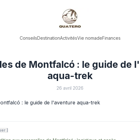
Conseils
Destination
Activités
Vie nomade
Finances
les de Montfalcó : le guide de l
aqua-trek
26 avril 2026
uer
]