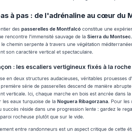
 pas à pas : de l'adrénaline au cœur du
entier des
passerelles de Montfalcó
constitue une expérien
que rencontre l'immensité sauvage de la
Sierra du Montsec
e, le chemin serpente à travers une végétation méditerrané
t son caractère vertical et spectaculaire.
çon : les escaliers vertigineux fixés à la roche
ise en deux structures audacieuses, véritables prouesses d'
La première série de passerelles descend de manière abrupte
nt verticale. Ici, chaque marche en bois est ancrée dans la
 les eaux turquoise de la
Noguera Ribagorzana
. Pour les
du succès réside dans une progression lente : gardez le rega
paroi rocheuse plutôt que sur le vide.
sement entre randonneurs est un aspect critique de cette ét