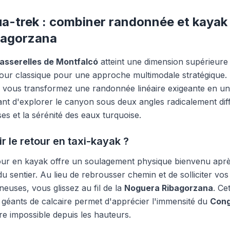
a-trek : combiner randonnée et kayak 
bagorzana
asserelles de Montfalcó
atteint une dimension supérieure
retour classique pour une approche multimodale stratégique.
, vous transformez une randonnée linéaire exigeante en u
nt d'explorer le canyon sous deux angles radicalement diff
ises et la sérénité des eaux turquoise.
r le retour en taxi-kayak ?
ur en kayak offre un soulagement physique bienvenu après
u sentier. Au lieu de rebrousser chemin et de solliciter vos 
neuses, vous glissez au fil de la
Noguera Ribagorzana
. Ce
 géants de calcaire permet d'apprécier l'immensité du
Cong
e impossible depuis les hauteurs.