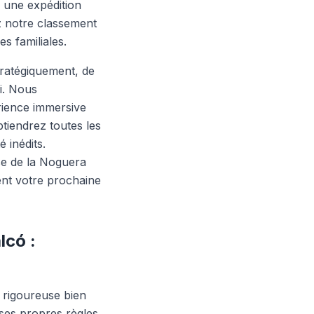
 une expédition
 notre classement
s familiales.
tratégiquement, de
i. Nous
rience immersive
tiendrez toutes les
 inédits.
se de la Noguera
nt votre prochaine
lcó :
 rigoureuse bien
ses propres règles.