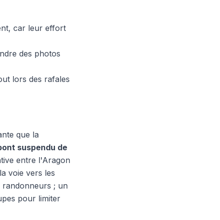
t, car leur effort
rendre des photos
t lors des rafales
ante que la
pont suspendu de
ative entre l'Aragon
la voie vers les
s randonneurs ; un
upes pour limiter