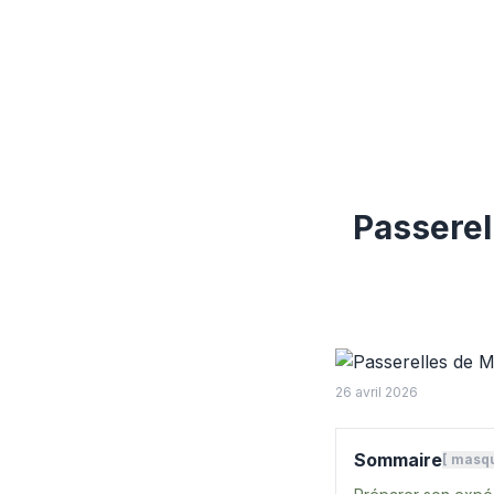
Passerel
26 avril 2026
Sommaire
[
masq