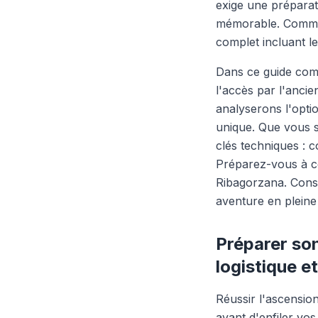
exige une prépara
mémorable. Comment
complet incluant l
Dans ce guide comp
l'accès par l'anci
analyserons l'opti
unique. Que vous s
clés techniques : c
Préparez-vous à co
Ribagorzana.
Consu
aventure en pleine
Préparer son
logistique e
Réussir l'ascensio
avant d'enfiler vo