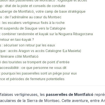
ition aux passerelles de Montfalcó : logistique et accès
 : état de la piste et conseils de conduite
l'Auberge de Montfalcó, votre camp de base stratégique
pas : de l'adrénaline au cœur du Montsec
: les escaliers vertigineux fixés à la roche
nt suspendu de Siaugue vers la Catalogne
 : combiner randonnée et kayak sur la Noguera Ribagorzana
 retour en taxi-kayak ?
fs : sécuriser son retour par les eaux
ique : accès Aragon vs accès Catalogne (La Masieta)
itinéraire côté Montfalcó
é des touristes se trompent de point d'entrée
accessibilité : ce que personne ne vous dit
 : pourquoi les passerelles sont un piège pour eux
ence et périodes de fermeture potentielles
alaises vertigineuses, les
passerelles de Montfalcó
représ
ctaculaires de la Sierra de Montsec. Cette aventure, entre A