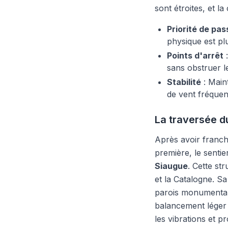
sont étroites, et la
Priorité de pa
physique est plu
Points d'arrêt
:
sans obstruer l
Stabilité
: Main
de vent fréquen
La traversée d
Après avoir franch
première, le senti
Siaugue
. Cette st
et la Catalogne. Sa
parois monumenta
balancement léger e
les vibrations et 