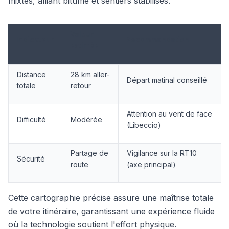
mixtes, alliant bitume et sentiers stabilisés.
Valeur
Indicateur
Recommandation
estimée
Distance
28 km aller-
Départ matinal conseillé
totale
retour
Attention au vent de face
Difficulté
Modérée
(Libeccio)
Partage de
Vigilance sur la RT10
Sécurité
route
(axe principal)
Cette cartographie précise assure une maîtrise totale
de votre itinéraire, garantissant une expérience fluide
où la technologie soutient l'effort physique.