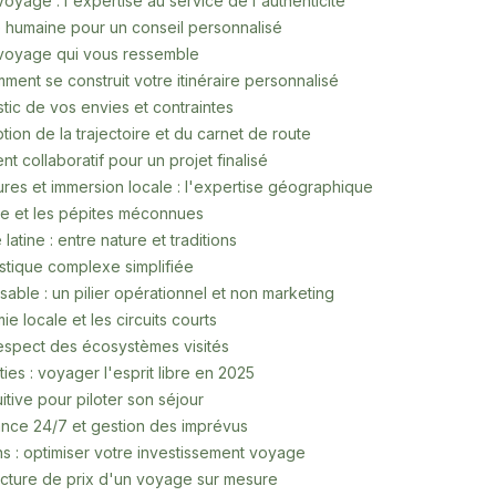
yage : l'expertise au service de l'authenticité
e humaine pour un conseil personnalisé
voyage qui vous ressemble
ent se construit votre itinéraire personnalisé
stic de vos envies et contraintes
tion de la trajectoire et du carnet de route
nt collaboratif pour un projet finalisé
ures et immersion locale : l'expertise géographique
vivre et les pépites méconnues
 latine : entre nature et traditions
istique complexe simplifiée
able : un pilier opérationnel et non marketing
ie locale et les circuits courts
respect des écosystèmes visités
ties : voyager l'esprit libre en 2025
itive pour piloter son séjour
ance 24/7 et gestion des imprévus
ns : optimiser votre investissement voyage
cture de prix d'un voyage sur mesure