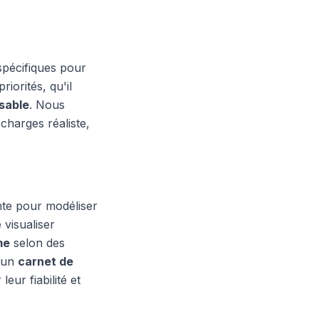
pécifiques pour
riorités, qu'il
sable
. Nous
charges réaliste,
inte pour modéliser
 visualiser
me
selon des
r un
carnet de
eur fiabilité et