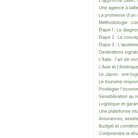
L'approche LMAC Vo
Une agence à taill
La promesse d'un 
Méthodologie : comm
Étape 1 : Le diagno
Étape 2 : La concep
Étape 3 : L'ajusteme
Destinations signat
L'Italie : l'art de 
L'Asie et l'Amérique
Le Japon : une log
Le tourisme respons
Privilégier l'économ
Sensibilisation au 
Logistique et garan
Une plateforme intu
Assurances, assist
Budget et conditio
Comprendre la stru