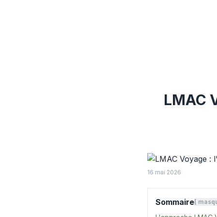
LMAC Vo
16 mai 2026
Sommaire
[
masq