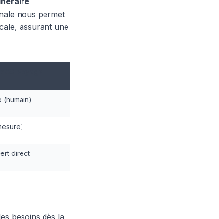
tinéraire
anale nous permet
cale, assurant une
LMAC Voyage
é (humain)
 mesure)
rt direct
des besoins dès la