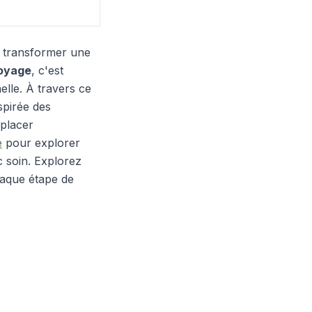
t transformer une
oyage
, c'est
elle. À travers ce
spirée des
 placer
e
pour explorer
 soin.
Explorez
aque étape de