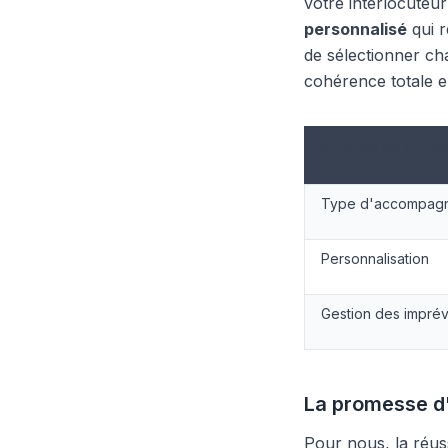
votre interlocuteu
personnalisé
qui r
de sélectionner c
cohérence totale en
Critères de différ
Type d'accompag
Personnalisation
Gestion des impré
La promesse d
Pour nous, la réuss