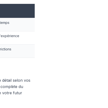
 temps
'expérience
rictions
 détail selon vos
n complète du
e votre futur