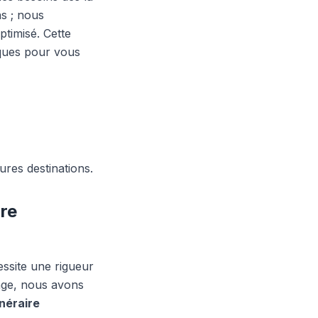
s ; nous
ptimisé. Cette
iques pour vous
tures destinations.
ire
ssite une rigueur
age, nous avons
inéraire