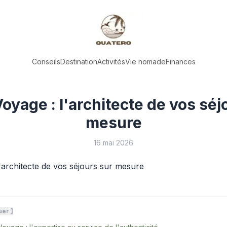
Conseils
Destination
Activités
Vie nomade
Finances
yage : l'architecte de vos séj
mesure
16 mai 2026
uer
]