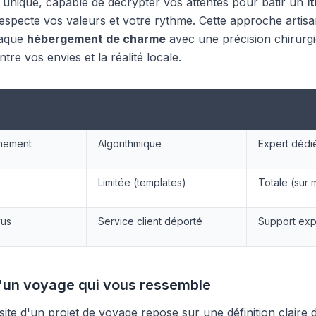
r unique, capable de décrypter vos attentes pour bâtir un
i
especte vos valeurs et votre rythme. Cette approche artis
haque
hébergement de charme
avec une précision chirurgi
tre vos envies et la réalité locale.
enciation
Plateformes de masse
Approche 
nement
Algorithmique
Expert dédi
Limitée (templates)
Totale (sur
vus
Service client déporté
Support expe
'un voyage qui vous ressemble
ite d'un projet de voyage repose sur une définition claire 