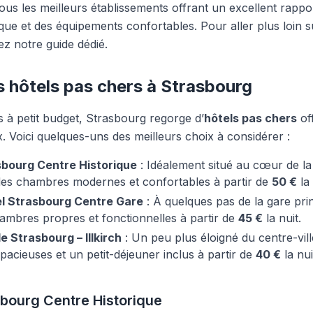
us les meilleurs établissements offrant un excellent rappor
que et des équipements confortables.
Pour aller plus loin 
ez notre guide dédié.
s hôtels pas chers à Strasbourg
 à petit budget, Strasbourg regorge d’
hôtels pas chers
of
x. Voici quelques-uns des meilleurs choix à considérer :
asbourg Centre Historique
: Idéalement situé au cœur de la vi
des chambres modernes et confortables à partir de
50 €
la 
l Strasbourg Centre Gare
: À quelques pas de la gare prin
mbres propres et fonctionnelles à partir de
45 €
la nuit.
 Strasbourg – Illkirch
: Un peu plus éloigné du centre-ville
acieuses et un petit-déjeuner inclus à partir de
40 €
la nui
asbourg Centre Historique