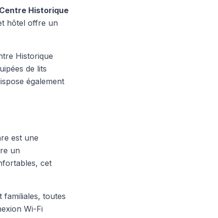
 Centre Historique
t hôtel offre un
ntre Historique
ipées de lits
 dispose également
are est une
fre un
fortables, cet
familiales, toutes
nexion Wi-Fi