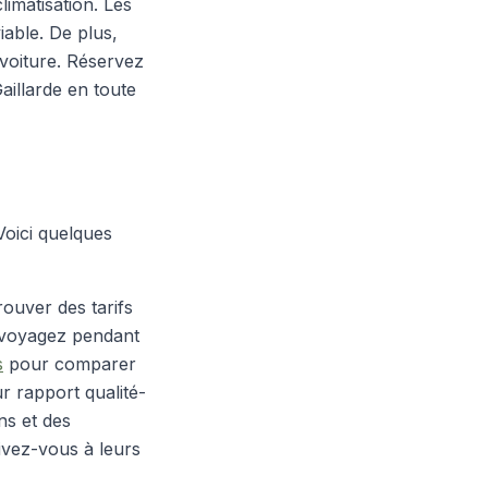
limatisation. Les
iable. De plus,
voiture.
Réservez
aillarde en toute
Voici quelques
ouver des tarifs
s voyagez pendant
s
pour comparer
ur rapport qualité-
s et des
rivez-vous à leurs