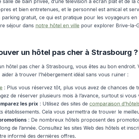
 salle de bain privée, d’une télévision à écran plat et de la c
res et bien entretenues, et le personnel est amical et serv
n parking gratuit, ce qui est pratique pour les voyageurs en 
tre séjour dans
notre hôtel en ville
pour explorer Brive-la-G
uver un hôtel pas cher à Strasbourg ?
n hôtel pas cher à Strasbourg, vous êtes au bon endroit. 
 aider à trouver l’hébergement idéal sans vous ruiner :
e
: Plus vous réservez tôt, plus vous avez de chances de tr
gez de réserver plusieurs mois à l’avance, surtout si vou
mparez les prix
: Utilisez des sites de
comparaison d’hôtel
nts établissements. Cela vous permettra de trouver le meille
 promotions
: De nombreux hôtels proposent des promotion
long de l’année. Consultez les sites Web des hôtels et insc
tre informé des dernières offres.