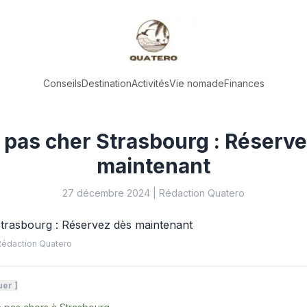
Conseils
Destination
Activités
Vie nomade
Finances
 pas cher Strasbourg : Réserv
maintenant
27 décembre 2024
|
Rédaction Quatero
Rédaction Quatero
uer
]